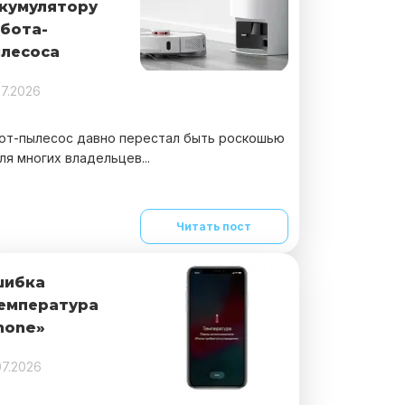
кумулятору
бота-
лесоса
07.2026
от-пылесос давно перестал быть роскошью
ля многих владельцев...
Читать пост
шибка
емпература
hone»
07.2026