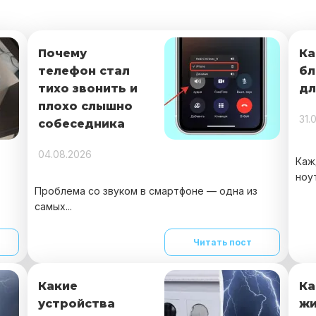
Почему
Ка
телефон стал
бл
тихо звонить и
дл
плохо слышно
31.
собеседника
04.08.2026
Каж
ноут
Проблема со звуком в смартфоне — одна из
самых...
Читать пост
Какие
Ка
устройства
жи