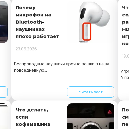
Почему
Чт
микрофон на
ес
Bluetooth-
ра
наушниках
HD
плохо работает
иг
ко
23.06.2026
19.
Беспроводные наушники прочно вошли в нашу
повседневную...
Игр
Nint
Читать пост
Что делать,
По
если
см
кофемашина
пе