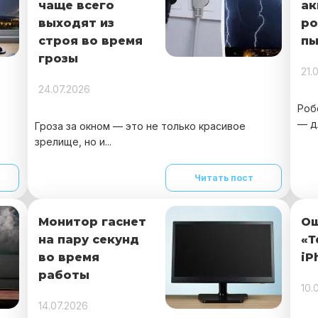
чаще всего
ак
выходят из
ро
строя во время
пы
грозы
21.
24.07.2026
Роб
— д
Гроза за окном — это не только красивое
зрелище, но и...
Читать пост
Монитор гаснет
О
на пару секунд
«Т
во время
iP
работы
10.
14.07.2026