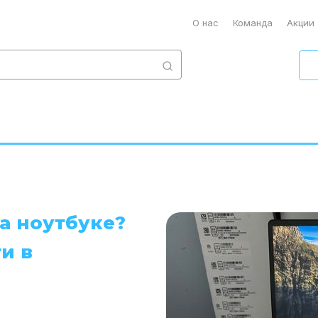
О нас
Команда
Акции
а ноутбуке?
и в