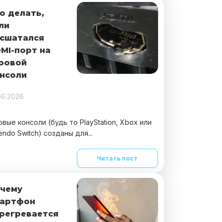
о делать,
ли
сшатался
MI-порт на
ровой
нсоли
06.2026
овые консоли (будь то PlayStation, Xbox или
endo Switch) созданы для...
Читать пост
чему
артфон
регревается