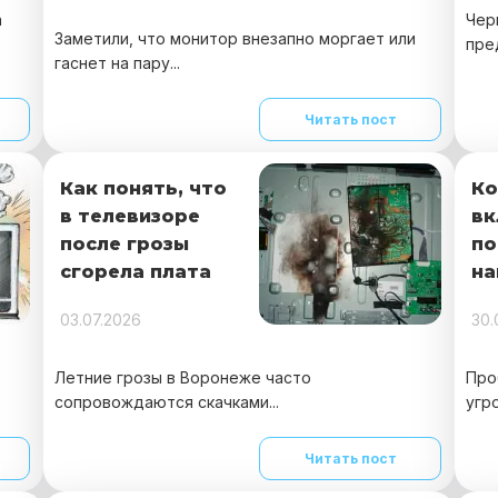
а
Чер
Заметили, что монитор внезапно моргает или
пре
гаснет на пару...
Читать пост
Как понять, что
Ко
в телевизоре
вк
после грозы
по
сгорела плата
на
03.07.2026
30.
Летние грозы в Воронеже часто
Про
сопровождаются скачками...
угро
Читать пост