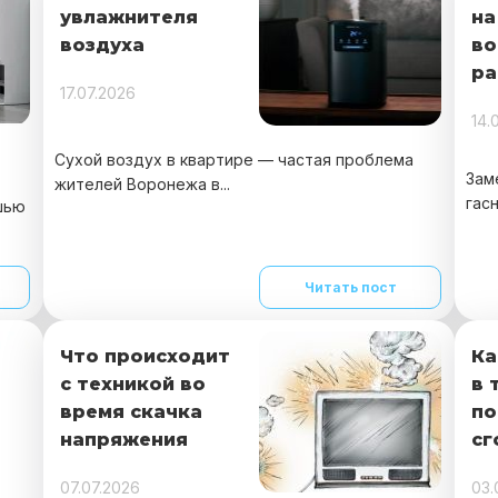
увлажнителя
на
воздуха
во
ра
17.07.2026
14.
Сухой воздух в квартире — частая проблема
Зам
жителей Воронежа в...
гасн
шью
Читать пост
Что происходит
Ка
с техникой во
в 
время скачка
по
напряжения
сг
07.07.2026
03.