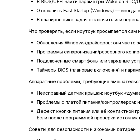
В BIOS/UEFI найти параметры Wake on RTC/U
Отключить Fast Startup (Windows) — иногда 
В планировщике задач отключить или перена
Что проверять, если ноутбук просыпается сам 
Обновления Windows/драйверов: они часто з
Программы синхронизации/резервного копиро
Подключённые смартфоны или зарядные устр
Таймеры BIOS (плановые включения) и парам
Аппаратные проблемы, требующие вмешательс
Неисправный датчик крышки: ноутбук «думае
Проблемы с платой питания/контроллером: н
Дефект кнопки питания или её контактной г
Если после программной проверки источник 
Советы для безопасности и экономии батареи