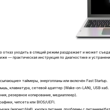
о отказ уходить в спящий режим раздражает и может съеда
иже — практическая инструкция по диагностике и устранен
сыпающие» таймеры, энергопланы или включён Fast Startup.
ышь, клавиатура, сетевой адаптер (Wake-on-LAN), USB‑хаб.
ния, резервное копирование, медиаплеер).
афики, чипсета или BIOS/UEFI.
шки (магнит/Hall), кнопка питания, проблемы с питанием/ба