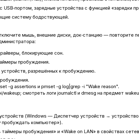
с USB‑портом, зарядные устройства с функцией «зарядки п
ающие систему бодрствующей.
отключите мышь, внешние диски, док‑станцию — повторите пе
администратора:
драйверы, блокирующие сон.
таймеры пробуждения.
к устройств, разрешённых к пробуждению.
пробуждения.
 -g assertions и pmset -g log|grep -i "Wake reason".
acpi/wakeup; смотреть логи journalctl и dmesg на предмет wak
 устройств (Windows — Диспетчер устройств → устройство
у пробуждать компьютер»).
ь таймеры пробуждения» и «Wake on LAN» в свойствах сетев