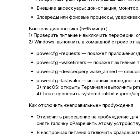
Внешние аксессуары: док-станция, монитор 
Зловреды или фоновые процессы, удержив
Быстрая диагностика (5–15 минут)
1) Проверить питание и выключить периферии: 
2) Windows: выполнить в командной строке от 
powercfg -requests — покажет приложения/
powercfg -waketimers — покажет активные 
powercfg -devicequery wake_armed — списо
powercfg -lastwake — источник последнего 
3) macOS: открыть Терминал и выполнить pmset
4) Linux: проверить systemd-inhibit и /proc/
Как отключить «неправильные» пробуждения
Отключить разрешение на пробуждение для
снять галочку «Разрешить этому устройств
В настройках питания отключить «разрешит