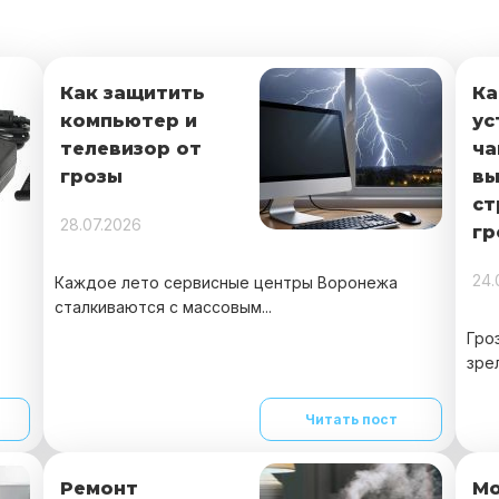
Как защитить
Ка
компьютер и
ус
телевизор от
ча
грозы
вы
ст
28.07.2026
гр
24.
Каждое лето сервисные центры Воронежа
сталкиваются с массовым...
Гро
зрел
Читать пост
Ремонт
Мо