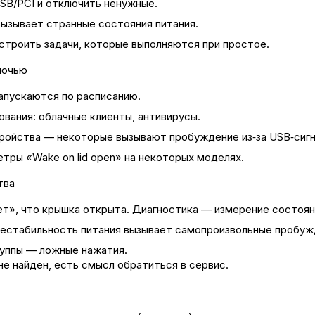
SB/PCI и отключить ненужные.
вызывает странные состояния питания.
строить задачи, которые выполняются при простое.
ночью
апускаются по расписанию.
вания: облачные клиенты, антивирусы.
ойства — некоторые вызывают пробуждение из‑за USB‑сигн
етры «Wake on lid open» на некоторых моделях.
тва
т», что крышка открыта. Диагностика — измерение состояни
естабильность питания вызывает самопроизвольные пробужд
руппы — ложные нажатия.
не найден, есть смысл обратиться в сервис.