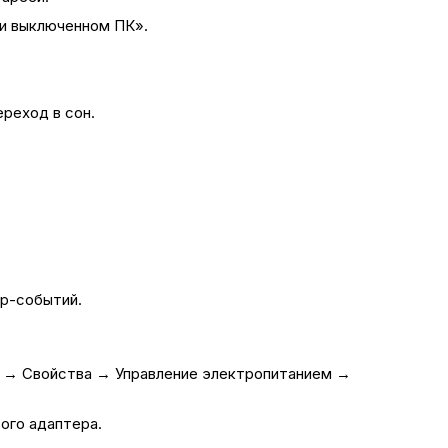
ри выключенном ПК».
реход в сон.
eup-событий.
 → Свойства → Управление электропитанием →
ого адаптера.