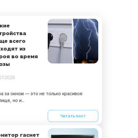
кие
тройства
ще всего
ходят из
роя во время
озы
07.2026
за за окном — это не только красивое
ище, но и...
Читать пост
нитор гаснет