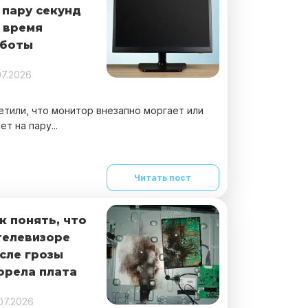
 пару секунд
 время
боты
07.2026
етили, что монитор внезапно моргает или
ет на пару...
Читать пост
к понять, что
телевизоре
сле грозы
орела плата
07.2026