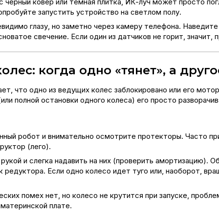
с черный ковер или темная плитка, ИК-луч может просто по
Попробуйте запустить устройство на светлом полу.
видимо глазу, но заметно через камеру телефона. Наведит
оватое свечение. Если один из датчиков не горит, значит, 
лес: когда одно «тянет», а друго
ает, что одно из ведущих колес заблокировано или его мото
(или полной остановки одного колеса) его просто разворачив
ный робот и внимательно осмотрите протекторы. Часто пр
руктор (лего).
рукой и слегка надавить на них (проверить амортизацию). 
к редуктора. Если одно колесо идет туго или, наоборот, 
еских помех нет, но колесо не крутится при запуске, проб
 материнской плате.