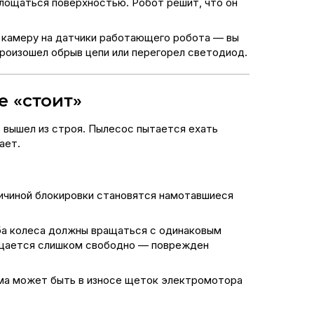
глощаться поверхностью. Робот решит, что он
е камеру на датчики работающего робота — вы
произошел обрыв цепи или перегорел светодиод.
е «стоит»
р вышел из строя. Пылесос пытается ехать
ает.
ичиной блокировки становятся намотавшиеся
Оба колеса должны вращаться с одинаковым
вращается слишком свободно — поврежден
лема может быть в износе щеток электромотора