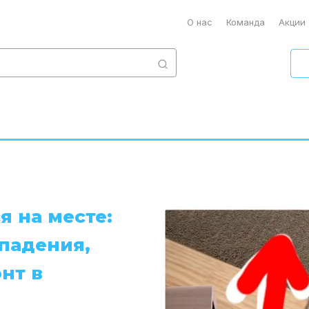
О нас
Команда
Акции
я на месте:
падения,
нт в