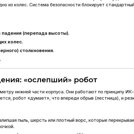
дно из колес. Система безопасности блокирует стандартный
 падения (перепада высоты).
их колес.
ерного) столкновения.
.
ения: «ослепший» робот
етру нижней части корпуса. Они работают по принципу ИК-и
ается, робот «думает», что впереди обрыв (лестница), и рез
алипшая пыль, шерсть или плотный ворс, которые перекрыв
лочкой.