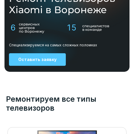
Xiaomi в Воронеже
сервисных
6
15
специалистов
центров
в команде
по Воронежу
Специализируемся на самых сложных поломках
Оставить заявку
Ремонтируем все типы
телевизоров