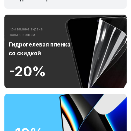
При замене экрана
всем клиентам
Гидрогелевая пленка
со скидкой
-20%