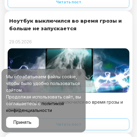
Читать пост
Ноутбук выключился во время грозы и
больше не запускается
29.05.2026
Мы обрабатываем файлы cookie,
чтобы было удобно пользоваться
сайтом.
Продолжая использовать сайт, вы
Если ноутбук внезапно выключился во время грозы и
соглашаетесь с
политикой
после...
конфиденциальности
Принять
Читать пост