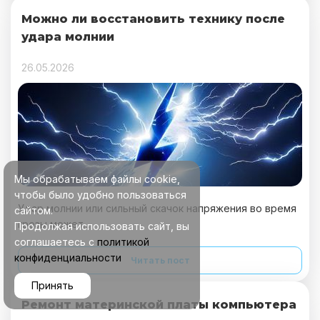
Можно ли восстановить технику после
удара молнии
26.05.2026
Мы обрабатываем файлы cookie,
чтобы было удобно пользоваться
Удар молнии или сильный скачок напряжения во время
сайтом.
грозы может...
Продолжая использовать сайт, вы
соглашаетесь с
политикой
конфиденциальности
Читать пост
Принять
Ремонт материнской платы компьютера