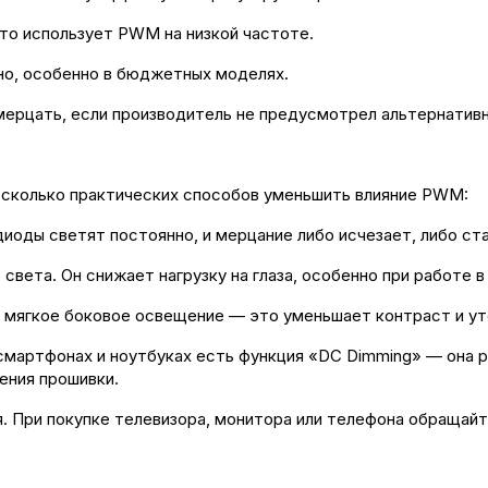
то использует PWM на низкой частоте.
но, особенно в бюджетных моделях.
ерцать, если производитель не предусмотрел альтернативн
несколько практических способов уменьшить влияние PWM:
иоды светят постоянно, и мерцание либо исчезает, либо ст
света. Он снижает нагрузку на глаза, особенно при работе 
е мягкое боковое освещение — это уменьшает контраст и у
смартфонах и ноутбуках есть функция «DC Dimming» — она р
ения прошивки.
. При покупке телевизора, монитора или телефона обращайт