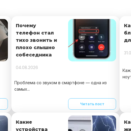
Почему
Ка
телефон стал
бл
тихо звонить и
дл
плохо слышно
31.
собеседника
04.08.2026
Каж
ноут
Проблема со звуком в смартфоне — одна из
самых...
Читать пост
Какие
Ка
устройства
жи