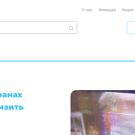
О нас
Команда
Акции
ранах
изить