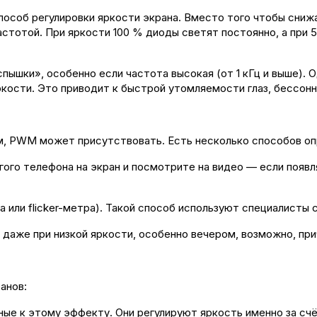
особ регулировки яркости экрана. Вместо того чтобы снижа
стотой. При яркости 100 % диоды светят постоянно, а при 
спышки», особенно если частота высокая (от 1 кГц и выше).
ркости. Это приводит к быстрой утомляемости глаз, бессон
м, PWM может присутствовать. Есть несколько способов оп
ого телефона на экран и посмотрите на видео — если появля
 или flicker-метра). Такой способ используют специалисты 
даже при низкой яркости, особенно вечером, возможно, пр
анов:
е к этому эффекту. Они регулируют яркость именно за счё