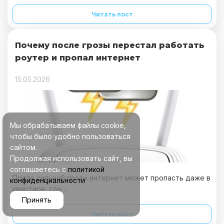
Читать пост
Почему после грозы перестал работать
роутер и пропал интернет
15.05.2026
Мы обрабатываем файлы cookie,
чтобы было удобно пользоваться
сайтом.
Продолжая использовать сайт, вы
соглашаетесь с
политикой
После сильной грозы интернет может пропасть даже в
конфиденциальности
квартире, где...
Принять
Читать пост