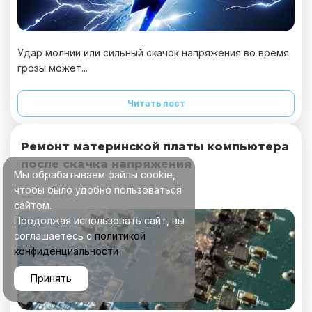
Удар молнии или сильный скачок напряжения во время
грозы может...
Читать пост
Ремонт материнской платы компьютера
после скачка напряжения
Мы обрабатываем файлы cookie,
чтобы было удобно пользоваться
22.05.2026
сайтом.
Продолжая использовать сайт, вы
соглашаетесь с
политикой
конфиденциальности
Принять