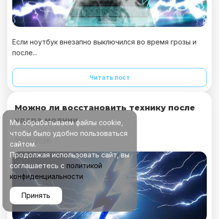
Если ноутбук внезапно выключился во время грозы и
после...
Читать пост
Можно ли восстановить технику после
удара молнии
Мы обрабатываем файлы cookie,
чтобы было удобно пользоваться
26.05.2026
сайтом.
Продолжая использовать сайт, вы
соглашаетесь с
политикой
конфиденциальности
Принять