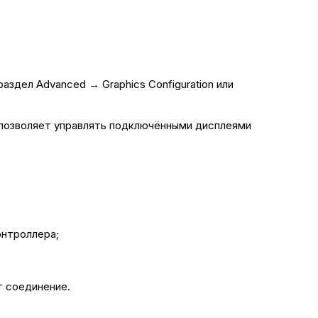
здел Advanced → Graphics Configuration или
а позволяет управлять подключёнными дисплеями
онтроллера;
т соединение.