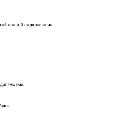
гой способ подключения.
адаптерами.
бука.