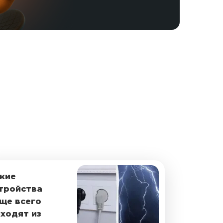
кие
тройства
ще всего
ходят из