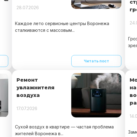
ст
28.07.2026
гр
24.
Каждое лето сервисные центры Воронежа
сталкиваются с массовым...
Гро
зрел
Читать пост
Ремонт
Мо
увлажнителя
на
воздуха
во
ра
17.07.2026
14.
Сухой воздух в квартире — частая проблема
Зам
жителей Воронежа в...