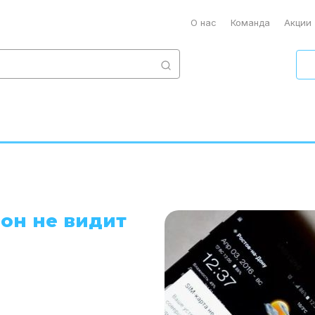
О нас
Команда
Акции
фон не видит