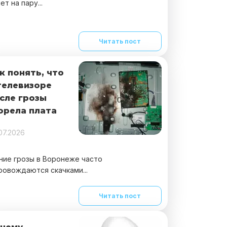
ет на пару...
Читать пост
к понять, что
телевизоре
сле грозы
орела плата
07.2026
ние грозы в Воронеже часто
ровождаются скачками...
Читать пост