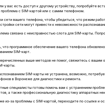
и у вас есть доступ к другому устройству, попробуйте вста
 проблема с SIM-картой или с самим телефоном.
и сети вашего телефона, чтобы убедиться, что режим работ
астройки сети могут привести к невозможности распознаван
лема связана с неисправностью слота для SIM-карты. Попро
, что программное обеспечение вашего телефона обновлено 
аванием SIM-карт.
з перечисленных выше методов не помог, свяжитесь с вашим 
IM-карты.
распознаванием SIM-карты не устранена, возможно, потребу
фонов в Воронеже для диагностики и ремонта.
тные специалисты готовы помочь вам с устранением проблем
отов, а также профессиональную диагностику аппаратных не
е из-за проблемы с SIM-картой, переходите по ссылке и ос