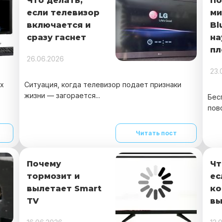
Что делать,
По
если телевизор
ми
включается и
Bl
сразу гаснет
на
пл
26.06.2026
23.
х
Ситуация, когда телевизор подает признаки
жизни — загорается...
Бес
пов
Читать пост
Почему
Чт
тормозит и
ес
вылетает Smart
к
TV
вы