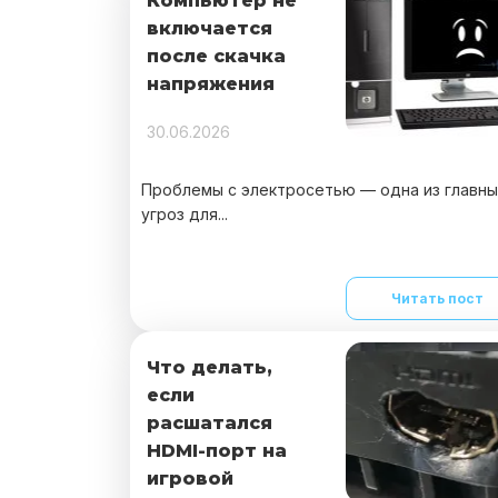
Компьютер не
включается
после скачка
напряжения
30.06.2026
Проблемы с электросетью — одна из главны
угроз для...
Читать пост
Что делать,
если
расшатался
HDMI-порт на
игровой