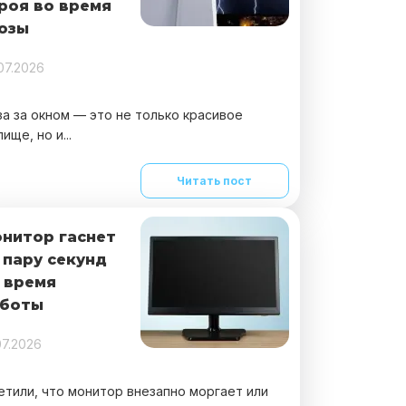
роя во время
озы
07.2026
за за окном — это не только красивое
ище, но и...
Читать пост
нитор гаснет
 пару секунд
 время
боты
07.2026
етили, что монитор внезапно моргает или