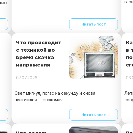
гасн
шью
Читать пост
Что происходит
Ка
с техникой во
в 
время скачка
по
напряжения
сг
07.07.2026
03.
и
Свет мигнул, погас на секунду и снова
Лет
включился — знакомая...
соп
Читать пост