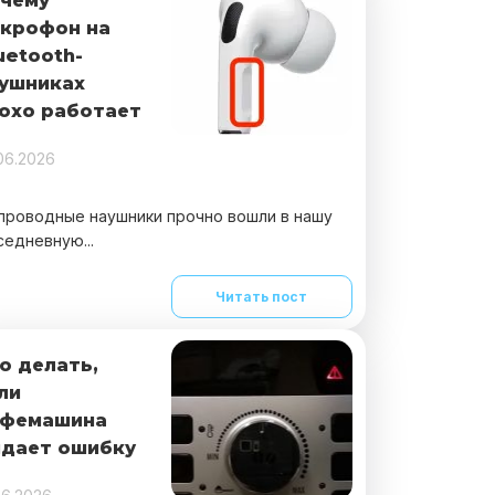
чему
крофон на
uetooth-
ушниках
охо работает
06.2026
проводные наушники прочно вошли в нашу
седневную...
Читать пост
о делать,
ли
офемашина
дает ошибку