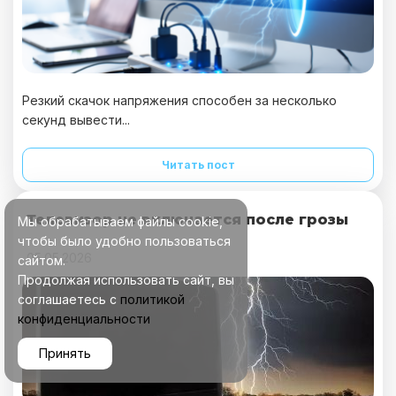
Резкий скачок напряжения способен за несколько
секунд вывести...
Читать пост
Телевизор не включается после грозы
Мы обрабатываем файлы cookie,
чтобы было удобно пользоваться
05.05.2026
сайтом.
Продолжая использовать сайт, вы
соглашаетесь с
политикой
конфиденциальности
Принять