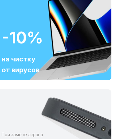
-10%
на чистку
от вирусов
При замене экрана