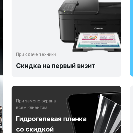
При сдаче техники
Скидка на первый визит
При замене экрана
всем клиентам
Гидрогелевая пленка
со скидкой