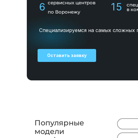
сервисных центров
6
15
спе
в ко
по Воронежу
Специализируемся на самых сложных 
Оставить заявку
Популярные
модели