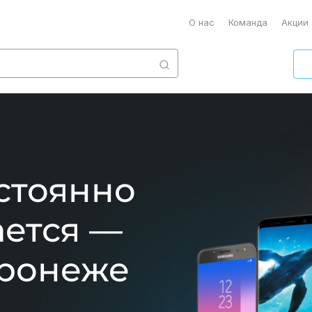
О нас
Команда
Акции
стоянно
ается —
оронеже