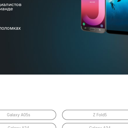
циалистов
манде
поломках
Galaxy A05s
Z Fold5
Galaxy A24
Galaxy A34