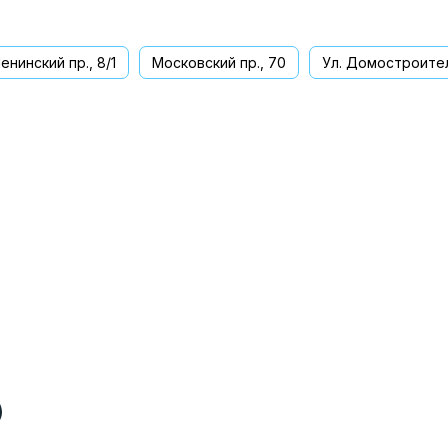
енинский пр., 8/1
Московский пр., 70
Ул. Домостроител
ва
)
)