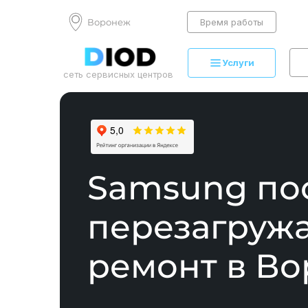
Воронеж
Время работы
Услуги
сеть сервисных центров
Samsung по
перезагруж
ремонт в В