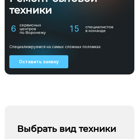
техники
сервисных
6
15
специалистов
центров
в команде
по Воронежу
Специализируемся на самых сложных поломках
Оставить заявку
Выбрать вид техники