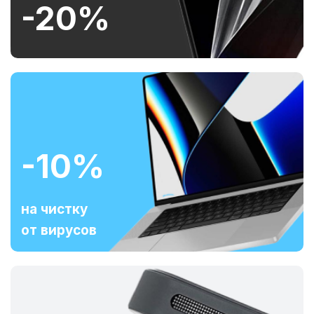
-20%
-10%
на чистку
от вирусов