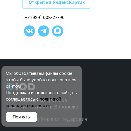
Открыть в ЯндексКартах
+7 (929) 008-27-90
+7 (929) 008-27-90
+7 (929) 008-27-90
+7 (929) 008-27-90
+7 (929) 008-27-90
+7 (929) 008-27-90
Мы обрабатываем файлы cookie,
чтобы было удобно пользоваться
сайтом.
Продолжая использовать сайт, вы
соглашаетесь с
политикой
Сеть сервисных центров
конфиденциальности
ремонта техники в Воронеже
Принять
ИП Воробьев Михаил Нодарович