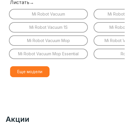
Листать→
Mi Robot Vacuum
Mi Robot 
Mi Robot Vacuum 1S
Mi Robot
Mi Robot Vacuum Mop
Mi Robot Va
Mi Robot Vacuum Mop Essential
Rob
Еще модели
Акции