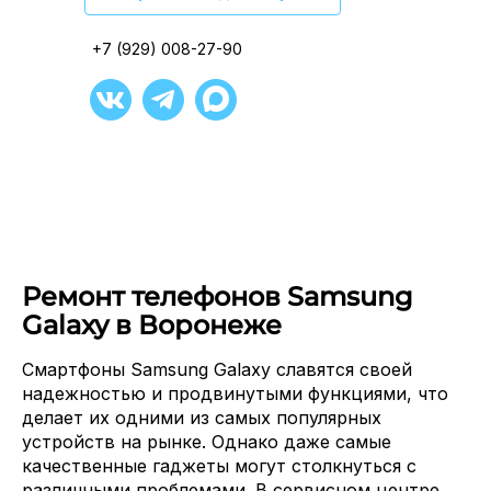
+7 (929) 008-27-90
+7 (929) 008-27-90
+7 (929) 008-27-90
+7 (929) 008-27-90
+7 (929) 008-27-90
+7 (929) 008-27-90
Ремонт телефонов Samsung
Galaxy в Воронеже
Смартфоны Samsung Galaxy славятся своей
надежностью и продвинутыми функциями, что
делает их одними из самых популярных
устройств на рынке. Однако даже самые
качественные гаджеты могут столкнуться с
различными проблемами. В сервисном центре