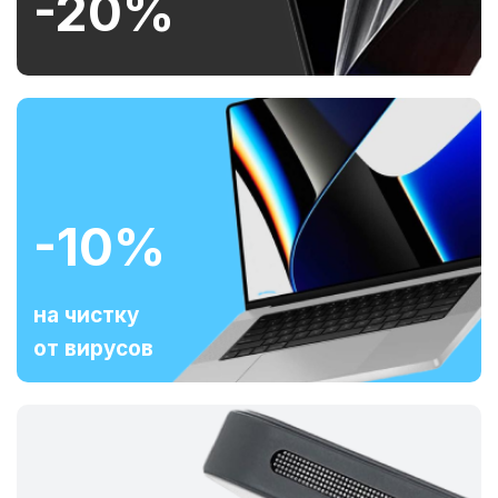
-20%
-10%
на чистку
от вирусов