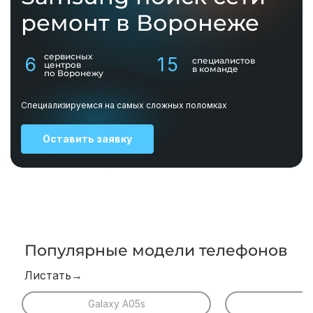
ремонт в Воронеже
сервисных
6
15
специалистов
центров
в команде
по Воронежу
Специализируемся на самых сложных поломках
Оставить заявку
Популярные модели телефонов
Листать→
Galaxy A05s
Z 