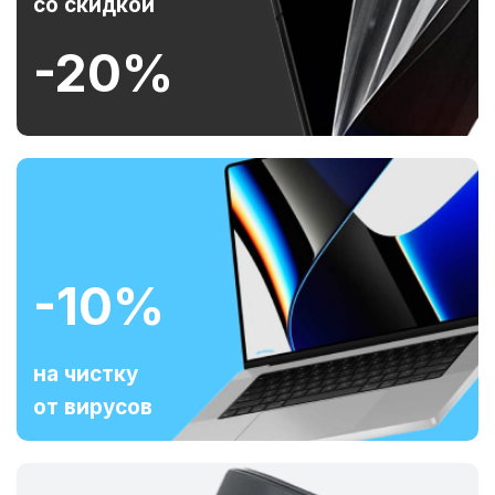
со скидкой
-20%
-10%
на чистку
от вирусов