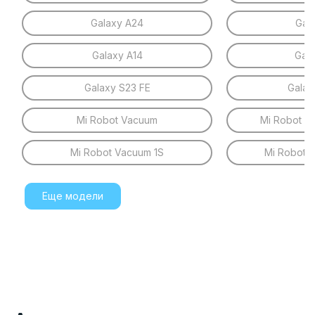
Galaxy A24
Gal
Galaxy A14
Gal
Galaxy S23 FE
Galax
Mi Robot Vacuum
Mi Robot V
Mi Robot Vacuum 1S
Mi Robot 
Еще модели