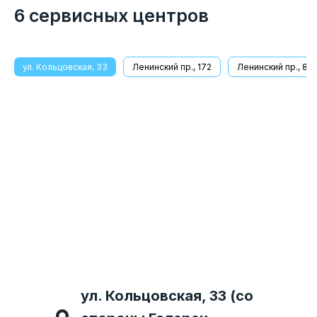
6 сервисных центров
ул. Кольцовская, 33
Ленинский пр., 172
Ленинский пр., 8/1
Бульвар Победы 38 (Справа
ул. Кольцовская, 33 (со
Ленинский проспект 8/1
Московский проспект 70
ул. Домостроителей 13,
от центрального входа в
Ленинский проспект 172