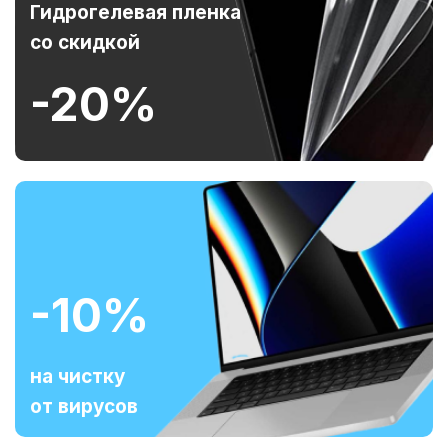
Гидрогелевая пленка
со скидкой
-20%
-10%
на чистку
от вирусов