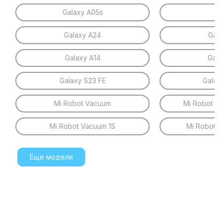
Galaxy A05s
Z 
Galaxy A24
Gal
Galaxy A14
Gal
Galaxy S23 FE
Galax
Mi Robot Vacuum
Mi Robot V
Mi Robot Vacuum 1S
Mi Robot 
Еще модели