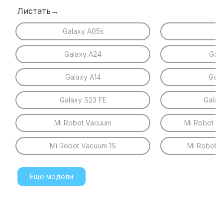
Листать→
Galaxy A05s
Z 
Galaxy A24
Gal
Galaxy A14
Gal
Galaxy S23 FE
Galax
Mi Robot Vacuum
Mi Robot V
Mi Robot Vacuum 1S
Mi Robot 
Еще модели