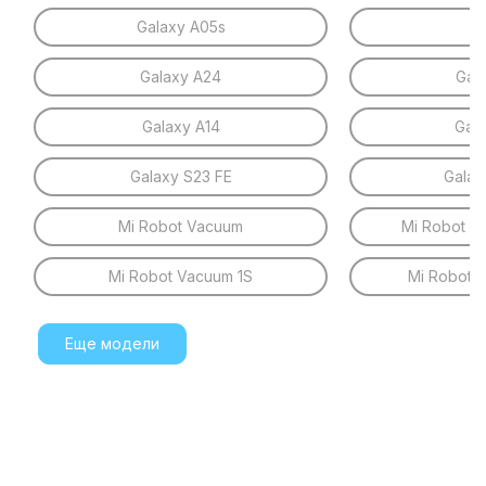
Galaxy A05s
Z 
Galaxy A24
Gal
Galaxy A14
Gal
Galaxy S23 FE
Galax
Mi Robot Vacuum
Mi Robot V
Mi Robot Vacuum 1S
Mi Robot 
Еще модели