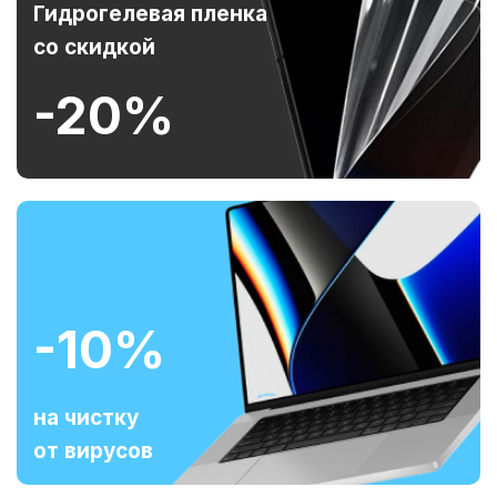
Гидрогелевая пленка
со скидкой
-20%
-10%
на чистку
от вирусов