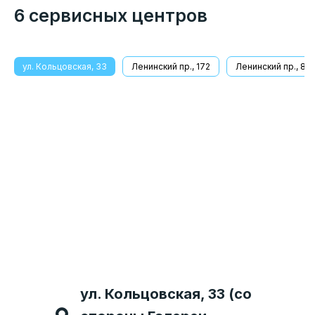
6 сервисных центров
ул. Кольцовская, 33
Ленинский пр., 172
Ленинский пр., 8/1
Бульвар Победы 38 (Справа
ул. Кольцовская, 33 (со
Ленинский проспект 8/1
Московский проспект 70
ул. Домостроителей 13,
от центрального входа в
Ленинский проспект 172