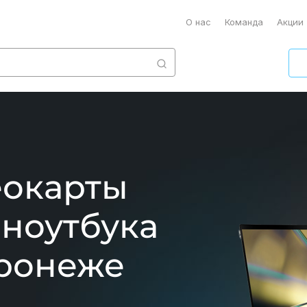
О нас
Команда
Акции
еокарты
 ноутбука
оронеже