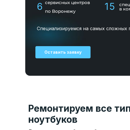
сервисных центров
6
15
спе
в ко
по Воронежу
Специализируемся на самых сложных 
Оставить заявку
Ремонтируем все ти
ноутбуков