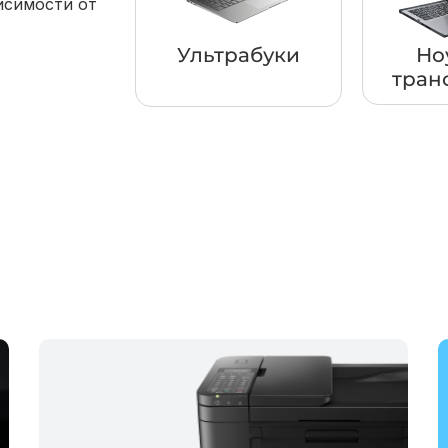
исимости от
Ультрабуки
Но
тран