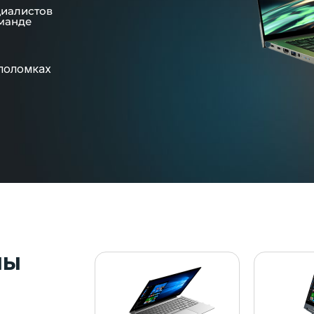
циалистов
манде
поломках
пы