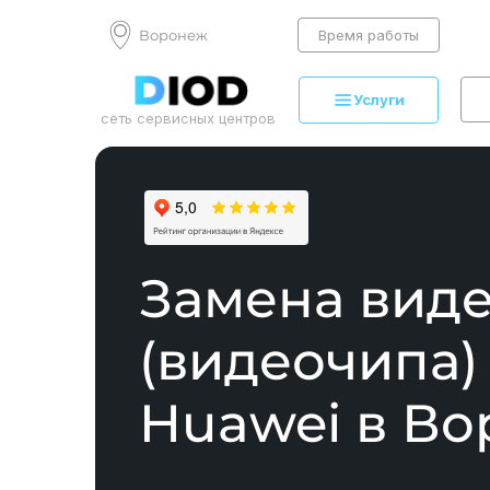
Воронеж
Время работы
Услуги
сеть сервисных центров
Замена вид
(видеочипа)
Huawei в В