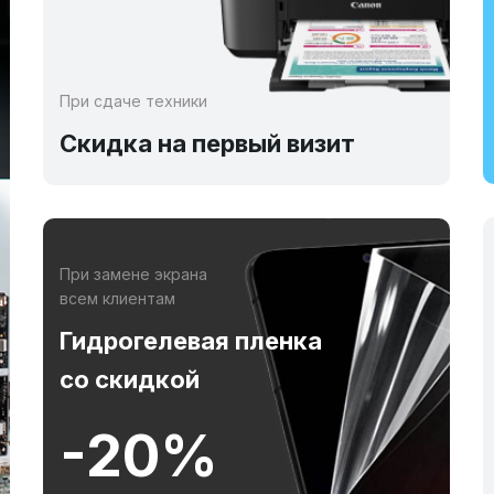
При сдаче техники
Скидка на первый визит
При замене экрана
всем клиентам
Гидрогелевая пленка
со скидкой
-20%