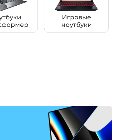
утбуки
Игровые
сформер
ноутбуки