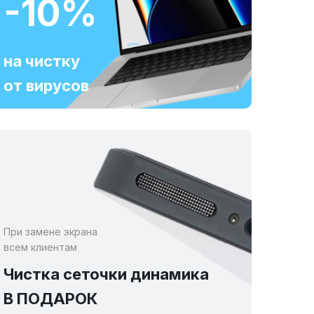
-10%
на чистку
от вирусов
При замене экрана
всем клиентам
Чистка сеточки динамика
В ПОДАРОК