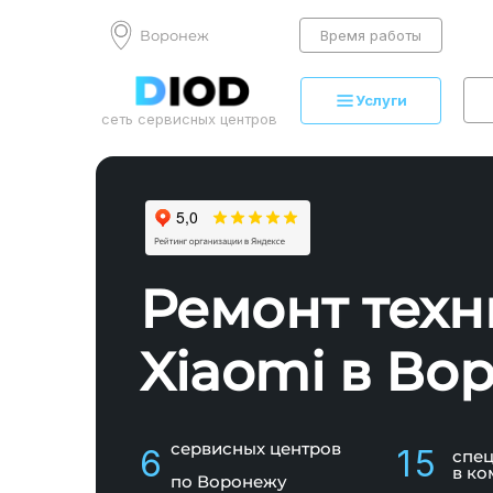
Воронеж
Время работы
Услуги
сеть сервисных центров
Ремонт техн
Xiaomi в Во
сервисных центров
6
15
спе
в ко
по Воронежу