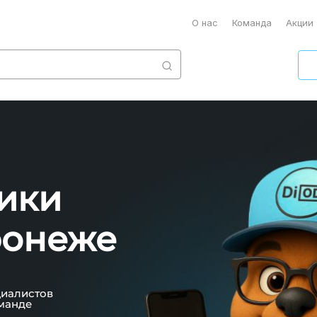
О нас
Команда
Акции
ики
ронеже
циалистов
манде