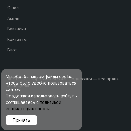
О нас
Акции
Вакансии
Контакты
Блог
Мы обрабатываем файлы cookie,
© 2025. ИП Воробьев Михаил Нодарович — все права
чтобы было удобно пользоваться
защищены
сайтом.
Продолжая использовать сайт, вы
Политика конфиденциальности
соглашаетесь с
политикой
конфиденциальности
Принять