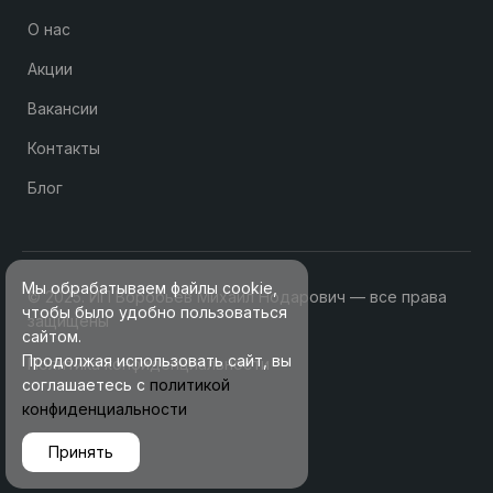
О нас
Акции
Вакансии
Контакты
Блог
Мы обрабатываем файлы cookie,
© 2025. ИП Воробьев Михаил Нодарович — все права
чтобы было удобно пользоваться
защищены
сайтом.
Продолжая использовать сайт, вы
Политика конфиденциальности
соглашаетесь с
политикой
конфиденциальности
Принять