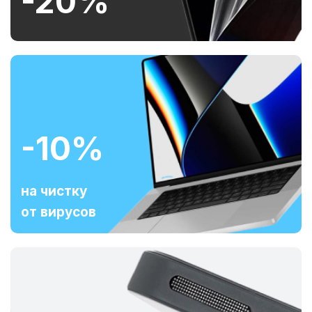
-20%
-10%
на чистку
от вирусов