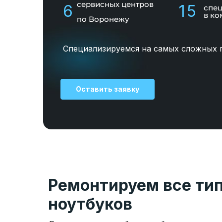
сервисных центров
6
15
спе
в ко
по Воронежу
Специализируемся на самых сложных 
Оставить заявку
Ремонтируем все ти
ноутбуков