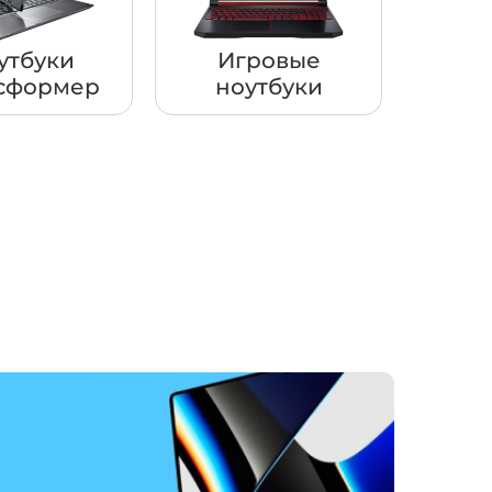
утбуки
Игровые
сформер
ноутбуки