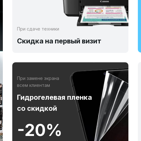
При сдаче техники
Скидка на первый визит
При замене экрана
всем клиентам
Гидрогелевая пленка
со скидкой
-20%