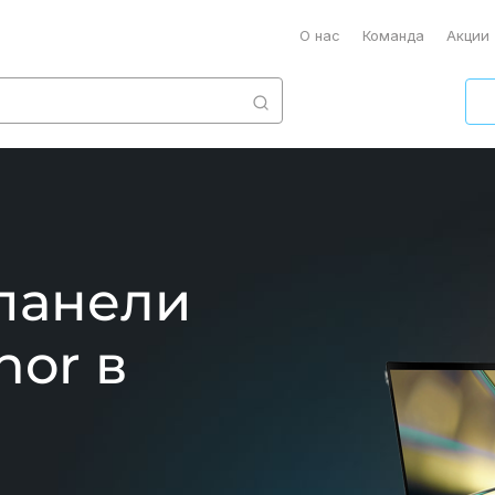
О нас
Команда
Акции
панели
nor в