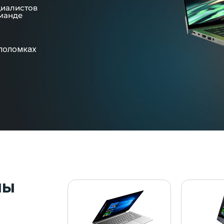
циалистов
манде
поломках
пы