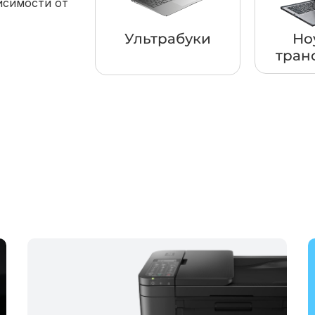
исимости от
Ультрабуки
Но
тран