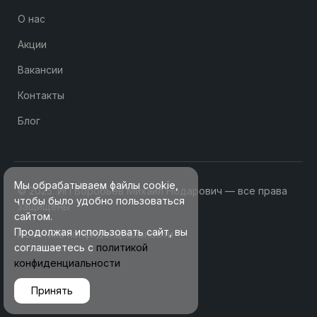
О нас
Акции
Вакансии
Контакты
Блог
Мы обрабатываем файлы cookie,
© 2025. ИП Воробьев Михаил Нодарович — все права
чтобы было удобно пользоваться
защищены
сайтом.
Продолжая использовать сайт, вы
Политика конфиденциальности
соглашаетесь с
политикой
конфиденциальности
Принять