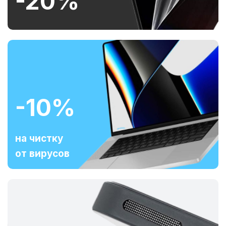
-20%
-10%
на чистку
от вирусов