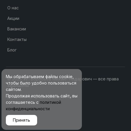
О нас
Акции
Вакансии
Контакты
Блог
Мы обрабатываем файлы cookie,
© 2025. ИП Воробьев Михаил Нодарович — все права
чтобы было удобно пользоваться
защищены
сайтом.
Продолжая использовать сайт, вы
Политика конфиденциальности
соглашаетесь с
политикой
конфиденциальности
Принять