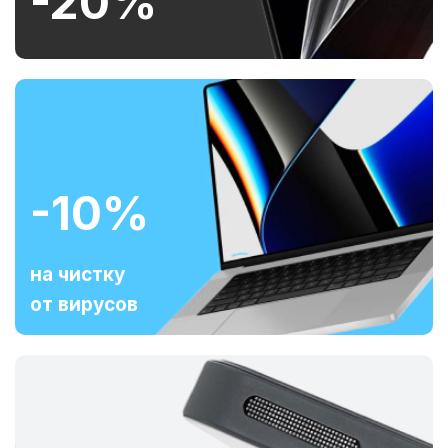
-20%
-10%
на чистку
от вирусов