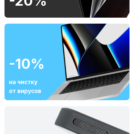
-20%
-10%
на чистку
от вирусов