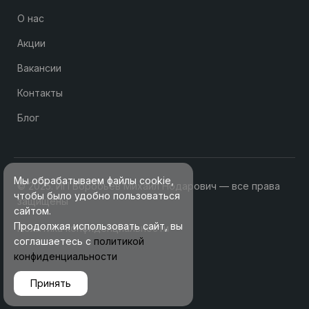
О нас
Акции
Вакансии
Контакты
Блог
Мы обрабатываем файлы cookie,
© 2025. ИП Воробьев Михаил Нодарович — все права
чтобы было удобно пользоваться
защищены
сайтом.
Продолжая использовать сайт, вы
Политика конфиденциальности
соглашаетесь с
политикой
конфиденциальности
Принять