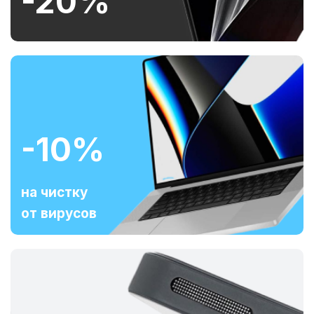
-20%
-10%
на чистку
от вирусов