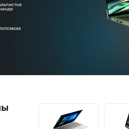
циалистов
манде
поломках
пы