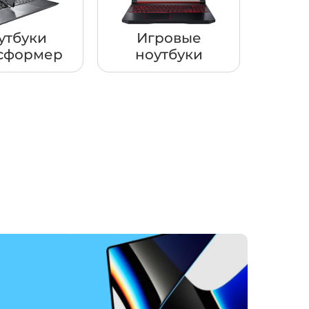
утбуки
Игровые
сформер
ноутбуки