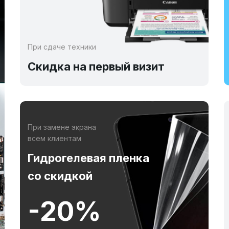
При сдаче техники
Скидка на первый визит
При замене экрана
всем клиентам
Гидрогелевая пленка
со скидкой
-20%