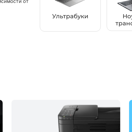
исимости от
Ультрабуки
Но
тран