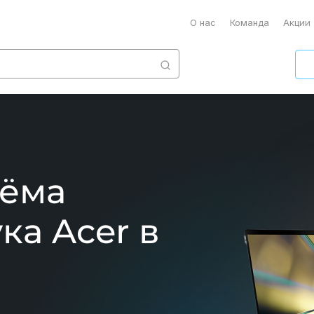
О нас
Команда
Акции
ъёма
ка Acer в