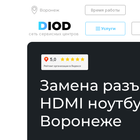
Воронеж
Время работы
Услуги
сеть сервисных центров
Замена раз
HDMI ноутбу
Воронеже