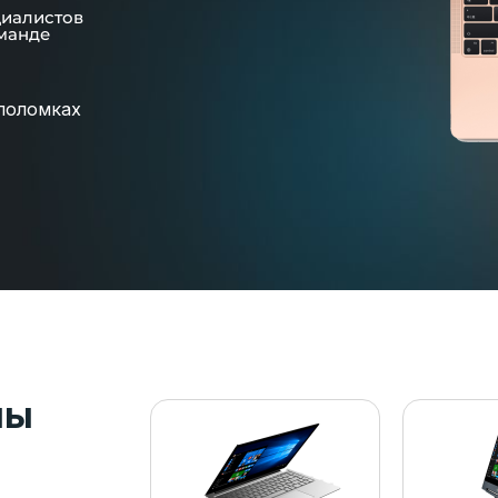
циалистов
манде
поломках
пы