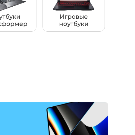
утбуки
Игровые
сформер
ноутбуки