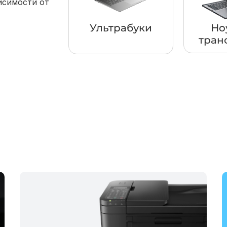
исимости от
Ультрабуки
Но
тран