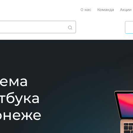
О нас
Команда
Акции
ъема
тбука
онеже