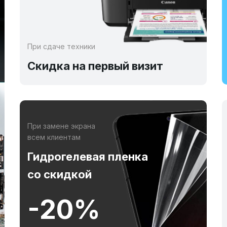
При сдаче техники
Скидка на первый визит
При замене экрана
всем клиентам
Гидрогелевая пленка
со скидкой
-20%