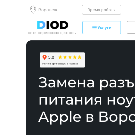
Воронеж
Время работы
Услуги
сеть сервисных центров
Замена раз
питания ноу
Apple в Вор