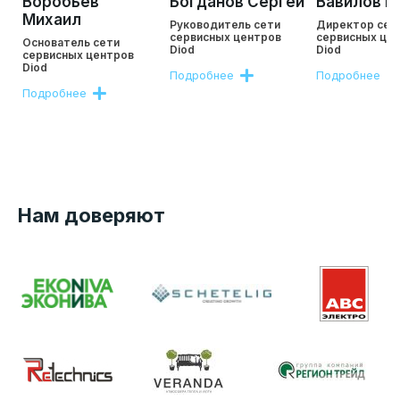
Воробьев
Богданов Сергей
Вавилов Р
Михаил
Руководитель сети
Директор сет
сервисных центров
сервисных це
Основатель сети
Diod
Diod
сервисных центров
Diod
Подробнее
Подробнее
Подробнее
Нам доверяют