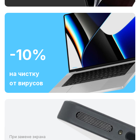
-10%
на чистку
от вирусов
При замене экрана