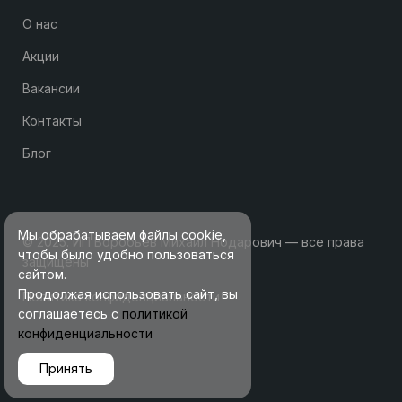
О нас
Акции
Вакансии
Контакты
Блог
Мы обрабатываем файлы cookie,
© 2025. ИП Воробьев Михаил Нодарович — все права
чтобы было удобно пользоваться
защищены
сайтом.
Продолжая использовать сайт, вы
Политика конфиденциальности
соглашаетесь с
политикой
конфиденциальности
Принять