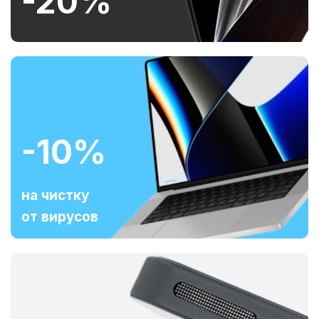
-20%
-10%
на чистку
от вирусов