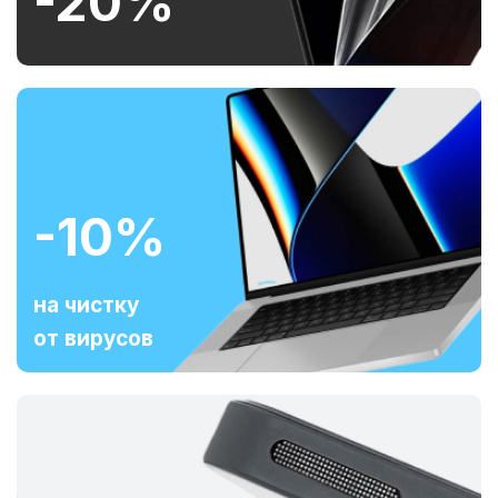
-20%
-10%
на чистку
от вирусов