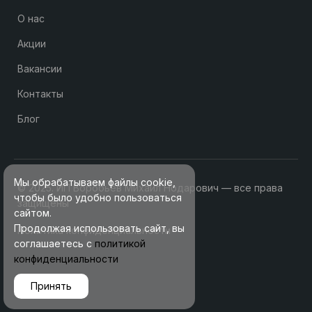
О нас
Акции
Вакансии
Контакты
Блог
Мы обрабатываем файлы cookie,
© 2025. ИП Воробьев Михаил Нодарович — все права
чтобы было удобно пользоваться
защищены
сайтом.
Продолжая использовать сайт, вы
Политика конфиденциальности
соглашаетесь с
политикой
конфиденциальности
Принять