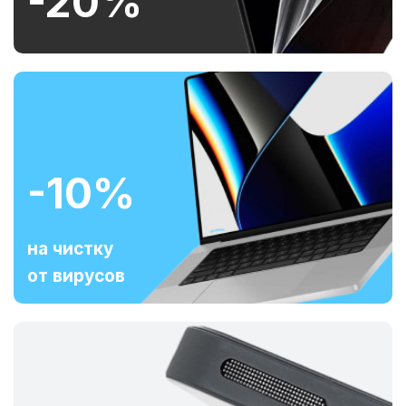
-20%
-10%
на чистку
от вирусов