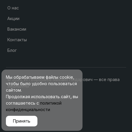
О нас
Акции
Вакансии
Контакты
Блог
Мы обрабатываем файлы cookie,
© 2025. ИП Воробьев Михаил Нодарович — все права
чтобы было удобно пользоваться
защищены
сайтом.
Продолжая использовать сайт, вы
Политика конфиденциальности
соглашаетесь с
политикой
конфиденциальности
Принять