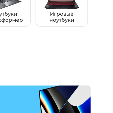
утбуки
Игровые
сформер
ноутбуки