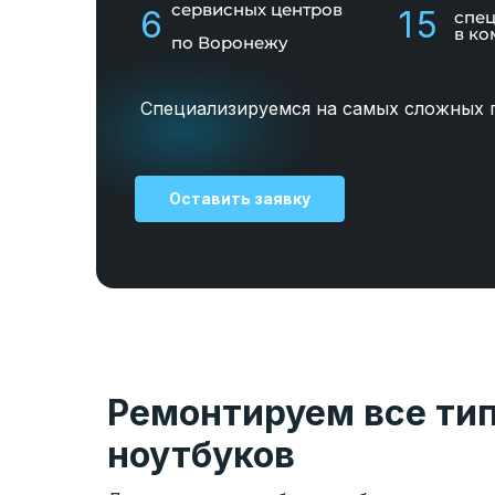
сервисных центров
6
15
спе
в ко
по Воронежу
Специализируемся на самых сложных 
Оставить заявку
Ремонтируем все ти
ноутбуков