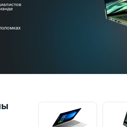
циалистов
манде
поломках
пы