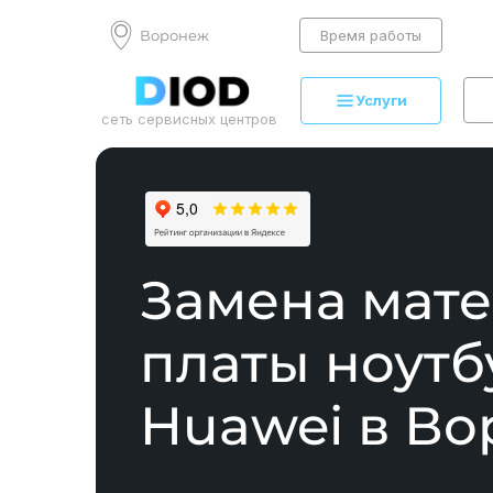
Воронеж
Время работы
Услуги
сеть сервисных центров
Замена мат
платы ноутб
Huawei в В