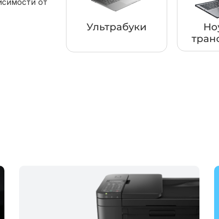
исимости от
Ультрабуки
Но
тран