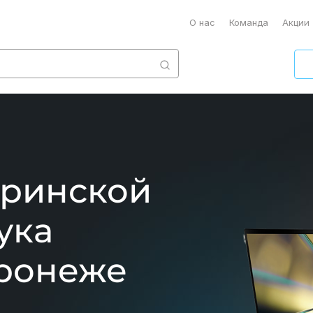
О нас
Команда
Акции
еринской
ука
оронеже