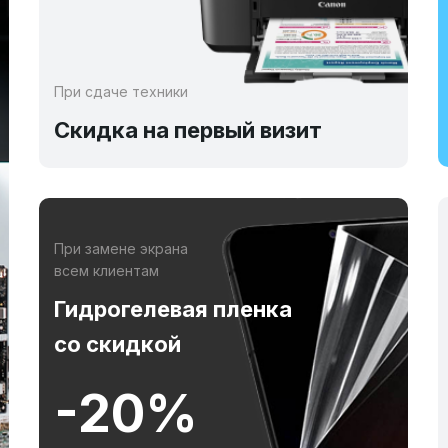
При сдаче техники
Скидка на первый визит
При замене экрана
всем клиентам
Гидрогелевая пленка
со скидкой
-20%