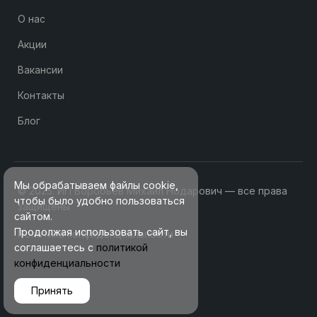
О нас
Акции
Вакансии
Контакты
Блог
Мы обрабатываем файлы cookie,
© 2025. ИП Воробьев Михаил Нодарович — все права
чтобы было удобно пользоваться
защищены
сайтом.
Продолжая использовать сайт, вы
Политика конфиденциальности
соглашаетесь с
политикой
конфиденциальности
Принять