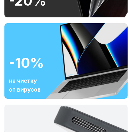
-20%
-10%
на чистку
от вирусов