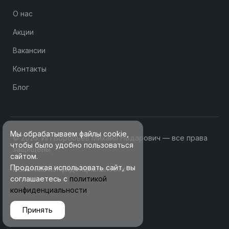
О нас
Акции
Вакансии
Контакты
Блог
Мы обрабатываем файлы cookie,
© 2025. ИП Воробьев Михаил Нодарович — все права
чтобы было удобно пользоваться
защищены
сайтом.
Продолжая использовать сайт, вы
Политика конфиденциальности
соглашаетесь с
политикой
конфиденциальности
Принять