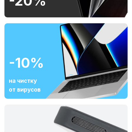
-20%
-10%
на чистку
от вирусов