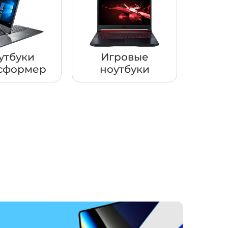
утбуки
Игровые
сформер
ноутбуки