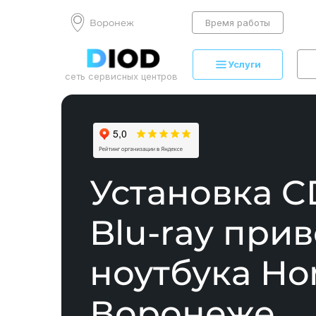
Воронеж
Время работы
Услуги
сеть сервисных центров
Установка CD
Blu-ray при
ноутбука Ho
Воронеже