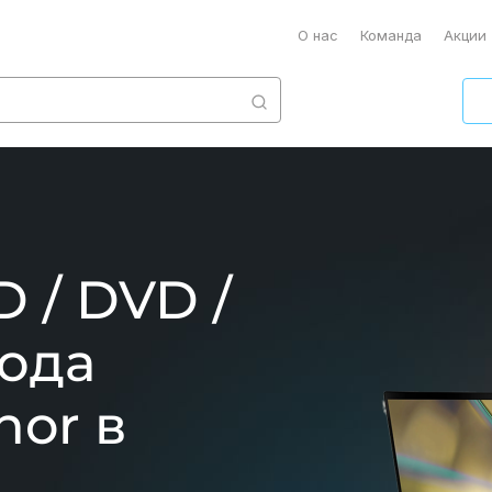
О нас
Команда
Акции
 / DVD /
вода
nor в