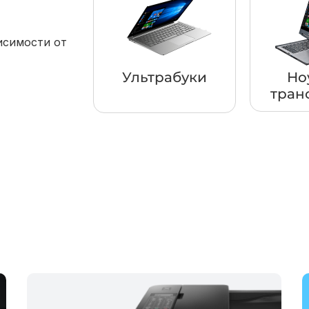
исимости от
Ультрабуки
Но
тран