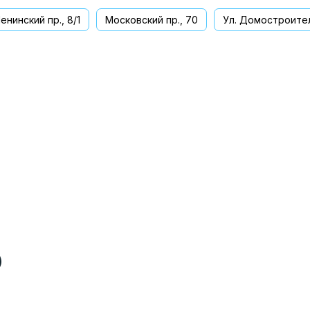
енинский пр., 8/1
Московский пр., 70
Ул. Домостроител
ва
)
)