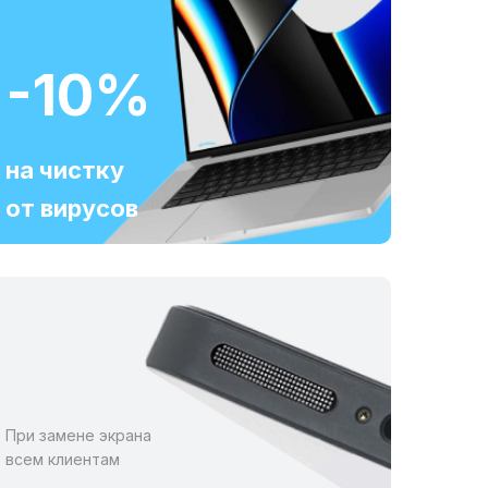
-10%
на чистку
от вирусов
При замене экрана
всем клиентам