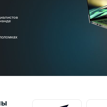
циалистов
манде
поломках
пы