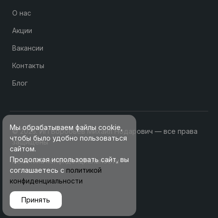
О нас
Акции
Вакансии
Контакты
Блог
Мы обрабатываем файлы cookie,
© 2025. ИП Воробьев Михаил Нодарович — все права
чтобы было удобно пользоваться
защищены
сайтом.
Продолжая использовать сайт, вы
Политика конфиденциальности
соглашаетесь с
политикой
конфиденциальности
Принять