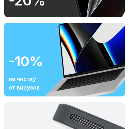
-20%
-10%
на чистку
от вирусов