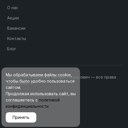
О нас
Акции
Вакансии
Контакты
Блог
Мы обрабатываем файлы cookie,
© 2025. ИП Воробьев Михаил Нодарович — все права
чтобы было удобно пользоваться
защищены
сайтом.
Продолжая использовать сайт, вы
Политика конфиденциальности
соглашаетесь с
политикой
конфиденциальности
Принять