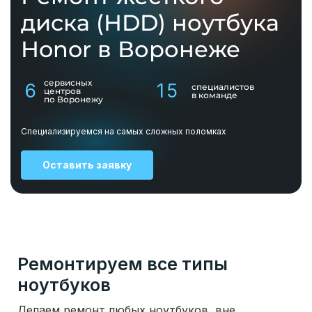
диска (HDD) ноутбука
Honor в Воронеже
сервисных
6
15
специалистов
центров
в команде
по Воронежу
Специализируемся на самых сложных поломках
Оставить заявку
Ремонтируем все типы
ноутбуков
Делаем ремонт любых ноутбуков, вне