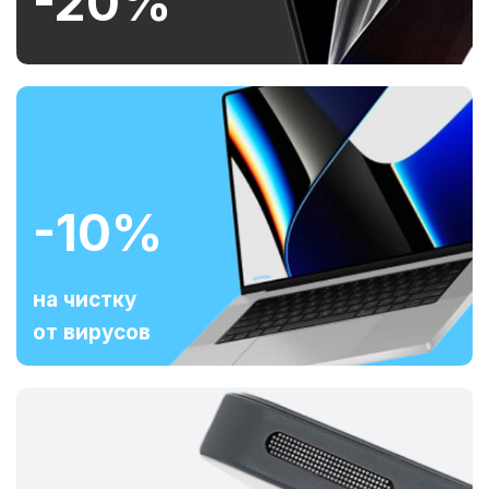
-20%
-10%
на чистку
от вирусов