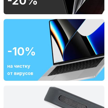
-20%
-10%
на чистку
от вирусов