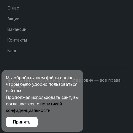
О нас
Акции
Вакансии
Контакты
Блог
Мы обрабатываем файлы cookie,
© 2025. ИП Воробьев Михаил Нодарович — все права
чтобы было удобно пользоваться
защищены
сайтом.
Продолжая использовать сайт, вы
Политика конфиденциальности
соглашаетесь с
политикой
конфиденциальности
Принять