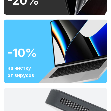
-20%
-10%
на чистку
от вирусов