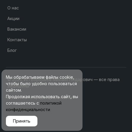
О нас
Акции
Вакансии
Контакты
Блог
Мы обрабатываем файлы cookie,
© 2025. ИП Воробьев Михаил Нодарович — все права
чтобы было удобно пользоваться
защищены
сайтом.
Продолжая использовать сайт, вы
Политика конфиденциальности
соглашаетесь с
политикой
конфиденциальности
Принять