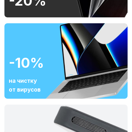
-20%
-10%
на чистку
от вирусов