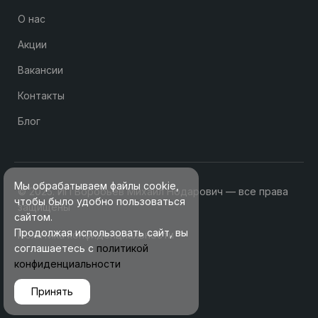
О нас
Акции
Вакансии
Контакты
Блог
Мы обрабатываем файлы cookie,
© 2025. ИП Воробьев Михаил Нодарович — все права
чтобы было удобно пользоваться
защищены
сайтом.
Продолжая использовать сайт, вы
Политика конфиденциальности
соглашаетесь с
политикой
конфиденциальности
Принять