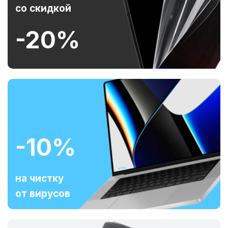
со скидкой
-20%
-10%
на чистку
от вирусов