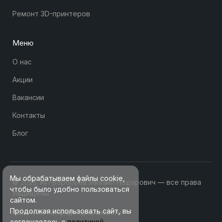
Ремонт 3D-принтеров
Меню
О нас
Акции
Вакансии
Контакты
Блог
Мы обрабатываем файлы cookie,
© 2025. ИП Воробьев Михаил Нодарович — все права
чтобы было удобно пользоваться
защищены
сайтом.
Продолжая использовать сайт, вы
Политика конфиденциальности
соглашаетесь с
политикой