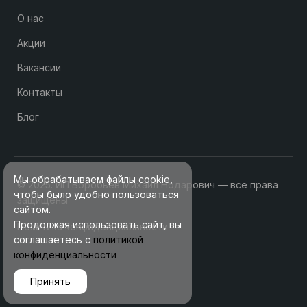
О нас
Акции
Вакансии
Контакты
Блог
Мы обрабатываем файлы cookie,
© 2025. ИП Воробьев Михаил Нодарович — все права
чтобы было удобно пользоваться
защищены
сайтом.
Продолжая использовать сайт, вы
Политика конфиденциальности
соглашаетесь с
политикой
конфиденциальности
Принять