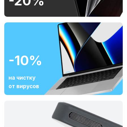
-20%
-10%
на чистку
от вирусов