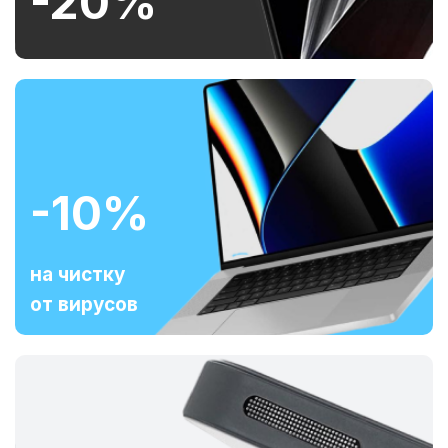
-20%
-10%
на чистку
от вирусов