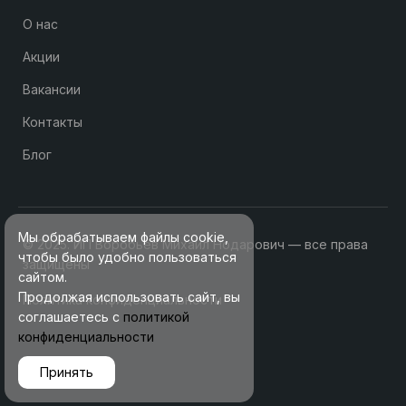
О нас
Акции
Вакансии
Контакты
Блог
Мы обрабатываем файлы cookie,
© 2025. ИП Воробьев Михаил Нодарович — все права
чтобы было удобно пользоваться
защищены
сайтом.
Продолжая использовать сайт, вы
Политика конфиденциальности
соглашаетесь с
политикой
конфиденциальности
Принять