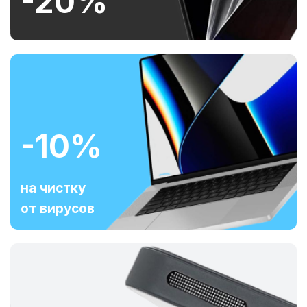
-20%
-10%
на чистку
от вирусов