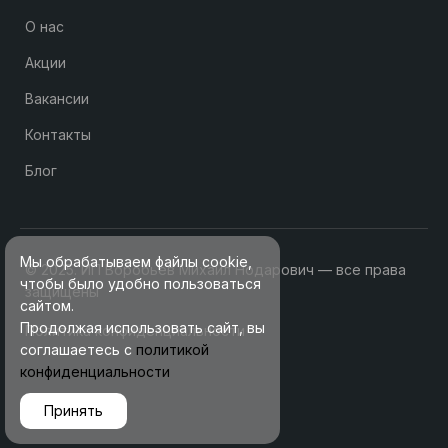
О нас
Акции
Вакансии
Контакты
Блог
Мы обрабатываем файлы cookie,
© 2025. ИП Воробьев Михаил Нодарович — все права
чтобы было удобно пользоваться
защищены
сайтом.
Продолжая использовать сайт, вы
Политика конфиденциальности
соглашаетесь с
политикой
конфиденциальности
Принять