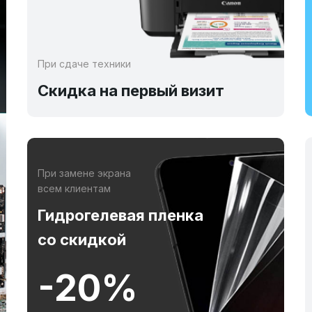
При сдаче техники
Скидка на первый визит
При замене экрана
всем клиентам
Гидрогелевая пленка
со скидкой
-20%