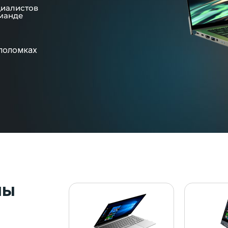
циалистов
манде
поломках
пы