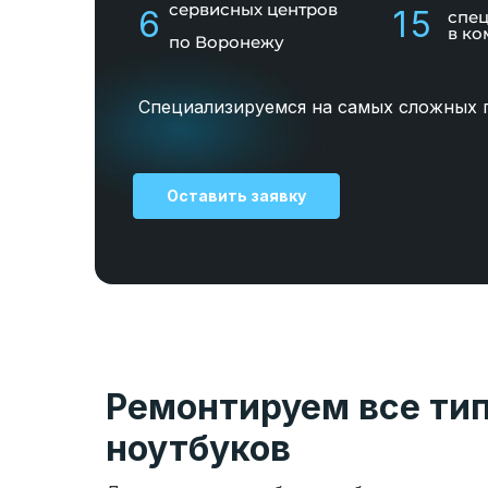
сервисных центров
6
15
спе
в ко
по Воронежу
Специализируемся на самых сложных 
Оставить заявку
Ремонтируем все ти
ноутбуков