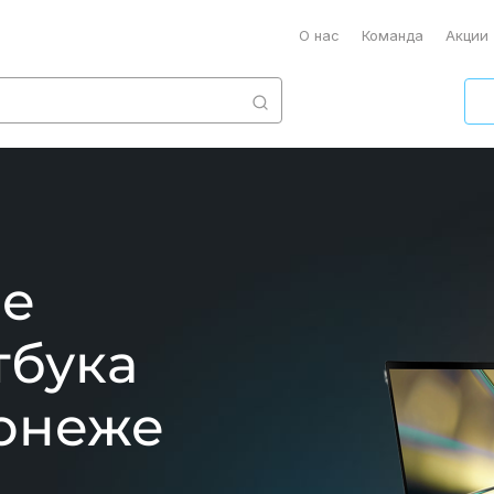
О нас
Команда
Акции
ле
тбука
ронеже