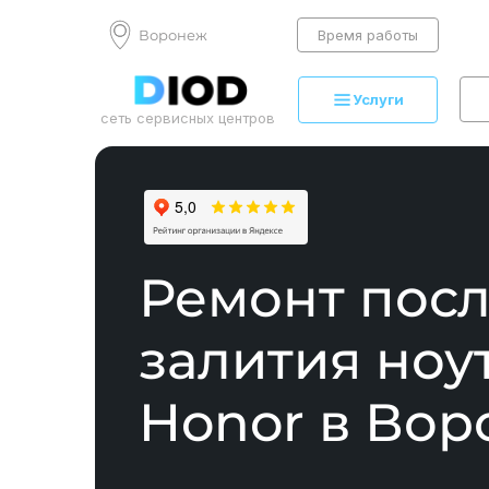
Воронеж
Время работы
Услуги
сеть сервисных центров
Ремонт пос
залития ноу
Honor в Во