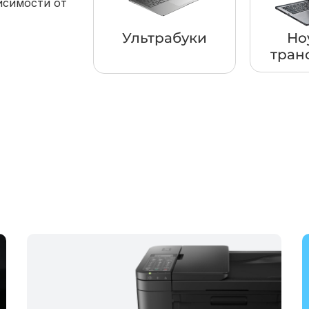
исимости от
Ультрабуки
Но
тран