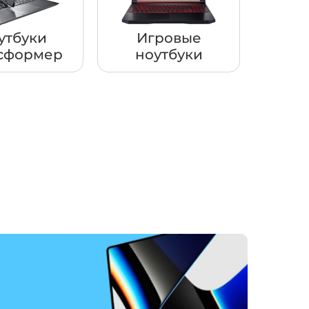
утбуки
Игровые
сформер
ноутбуки