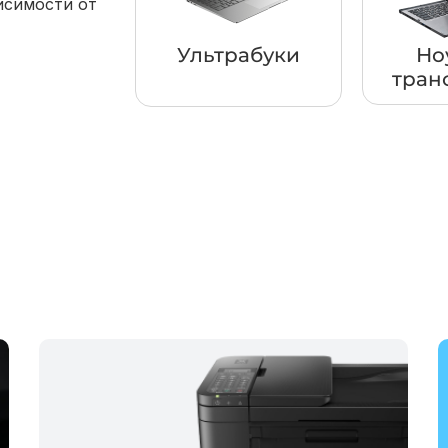
исимости от
Ультрабуки
Но
тран