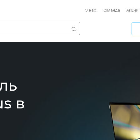
О нас
Команда
Акции
ль
s в