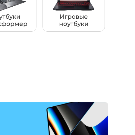
утбуки
Игровые
сформер
ноутбуки