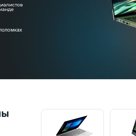
циалистов
манде
поломках
пы