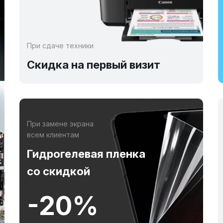
При сдаче техники
Скидка на первый визит
При замене экрана
всем клиентам
Гидрогелевая пленка
со скидкой
-20%