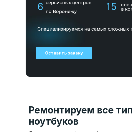
сервисных центров
6
15
спе
в ко
по Воронежу
Специализируемся на самых сложных 
Оставить заявку
Ремонтируем все ти
ноутбуков