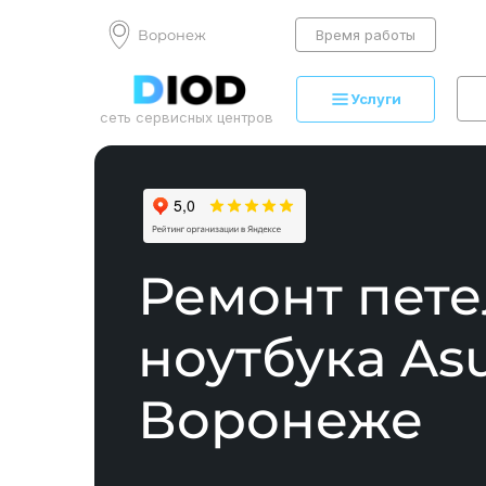
Воронеж
Время работы
Услуги
сеть сервисных центров
Ремонт пете
ноутбука Asu
Воронеже